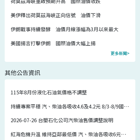
荷莫茲海峽重啟預期升高 國際油價收跌
美伊釋出荷莫茲海峽正向信號 油價下滑
伊朗戰事持續發酵 油價月線漲幅為3月以來最大
美國揚言打擊伊朗 國際油價大幅上揚
更多新聞>
其他公告資訊
115年8月份液化石油氣價格不調整
持續專案平穩 汽、柴油各吸收4.6及4.2元 8/3-8/9國內汽、柴油價格皆不調整
2026-07-26 台塑石化公司汽柴油售價調整說明
紅海危機升溫 維持亞鄰最低價 汽、柴油各吸收6元及5.7元 7/27-8/2國內汽、柴油價格各調漲0.7元及0.5元