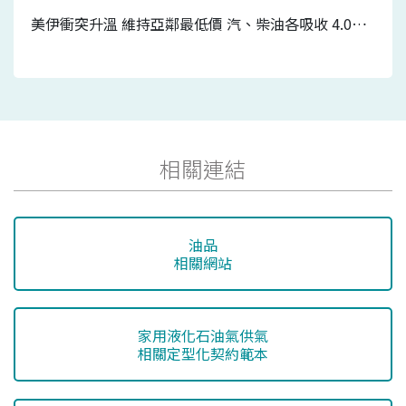
美伊衝突升溫 維持亞鄰最低價 汽、柴油各吸收 4.0元及3.2元 7/20-7/26國內汽、柴油價格皆不調整
相關連結
油品
相關網站
家用液化石油氣供氣
相關定型化契約範本