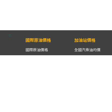
:::
國際原油價格
加油站價格
國際原油價格
全國汽柴油均價
國際原油同期價格比較
各縣市汽柴油均價
國際原油同期區間比較
離島/山地鄉鎮市區汽
油均價
進口原油CIF均價
供油商油品週均價
漁船用油月均價
車用液化石油氣月均價
汽柴油批售價