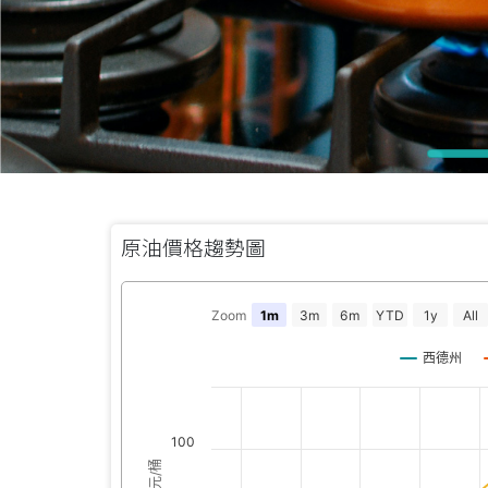
原油價格趨勢圖
Zoom
1m
3m
6m
YTD
1y
All
西德州
100
美元/桶