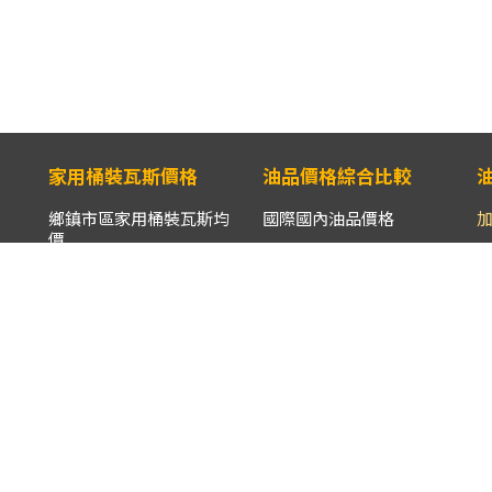
家用桶裝瓦斯價格
油品價格綜合比較
鄉鎮市區家用桶裝瓦斯均
國際國內油品價格
價
國內主要油品價格
全國家用桶裝瓦斯均價
柴
進口原油CIF價格與國內
各縣市家用桶裝瓦斯均價
主要油品價格
離島/山地鄉鎮市區家用
鄰近國家油品價格
桶裝瓦斯均價
油品均價比較表
液化石油氣批售價
數據儀表板
液化石油氣國際CP價格