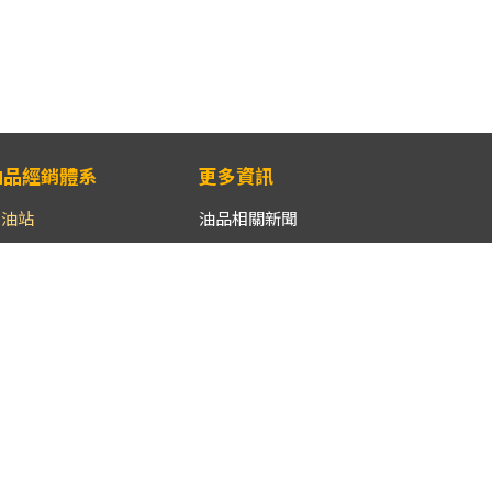
油品經銷體系
更多資訊
加油站
油品相關新聞
加油站位置
油品相關網站
加油站品牌明細
中油公司油氣價格調整機
制
加油站銷售品牌站數比
加油站經營實體統計
行動服務
加氣站位置
桶裝瓦斯價格APP
桶裝瓦斯
下載專區
液化石油氣經銷商
家用液化石油氣供氣定型