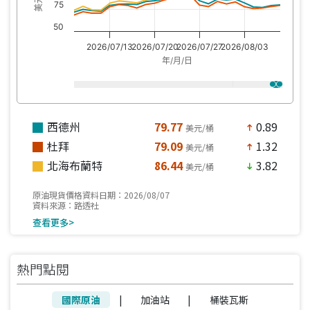
75
50
2026/07/13
2026/07/20
2026/07/27
2026/08/03
年/月/日
西德州
79.77
0.89
美元/桶
north
杜拜
79.09
1.32
美元/桶
north
北海布蘭特
86.44
3.82
美元/桶
south
原油現貨價格資料日期：2026/08/07
資料來源：路透社
查看更多>
熱門點閱
國際原油
|
加油站
|
桶裝瓦斯