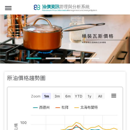
dehaze
原油價格趨勢圖
Zoom
1m
3m
6m
YTD
1y
All
西德州
杜拜
北海布蘭特
100
美元/桶