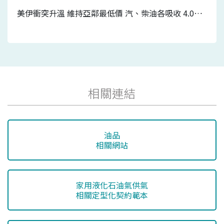
美伊衝突升溫 維持亞鄰最低價 汽、柴油各吸收 4.0元及3.2元 7/20-7/26國內汽、柴油價格皆不調整
相關連結
油品
相關網站
家用液化石油氣供氣
相關定型化契約範本