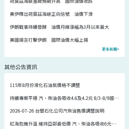
荷莫茲海峽重啟預期升高 國際油價收跌
美伊釋出荷莫茲海峽正向信號 油價下滑
伊朗戰事持續發酵 油價月線漲幅為3月以來最大
美國揚言打擊伊朗 國際油價大幅上揚
更多新聞>
其他公告資訊
115年8月份液化石油氣價格不調整
持續專案平穩 汽、柴油各吸收4.6及4.2元 8/3-8/9國內汽、柴油價格皆不調整
2026-07-26 台塑石化公司汽柴油售價調整說明
紅海危機升溫 維持亞鄰最低價 汽、柴油各吸收6元及5.7元 7/27-8/2國內汽、柴油價格各調漲0.7元及0.5元