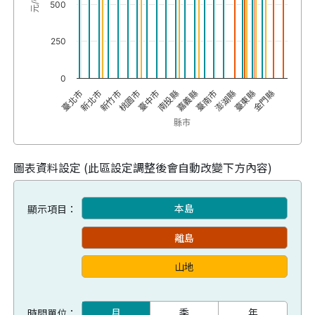
500
250
0
澎湖縣
嘉義縣
臺中市
新竹市
臺北市
臺東縣
臺南市
南投縣
桃園市
新北市
金門縣
縣市
圖表資料設定 (此區設定調整後會自動改變下方內容)
本島
顯示項目：
離島
山地
月
季
年
時間單位：