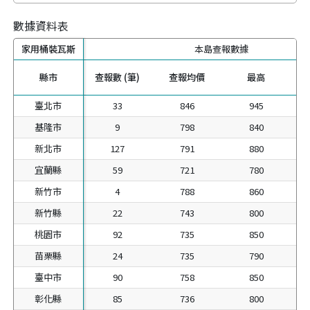
數據資料表
家用桶裝瓦斯
家用桶裝瓦斯
本島查報數據
縣市
縣市
查報數 (筆)
查報均價
最高
臺北市
臺北市
33
846
945
基隆市
基隆市
9
798
840
新北市
新北市
127
791
880
宜蘭縣
宜蘭縣
59
721
780
新竹市
新竹市
4
788
860
新竹縣
新竹縣
22
743
800
桃園市
桃園市
92
735
850
苗栗縣
苗栗縣
24
735
790
臺中市
臺中市
90
758
850
彰化縣
彰化縣
85
736
800