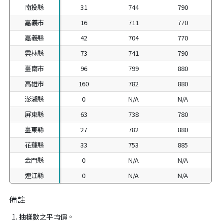
南投縣
南投縣
31
744
790
嘉義市
嘉義市
16
711
770
嘉義縣
嘉義縣
42
704
770
雲林縣
雲林縣
73
741
790
臺南市
臺南市
96
799
880
高雄市
高雄市
160
782
880
澎湖縣
澎湖縣
0
N/A
N/A
屏東縣
屏東縣
63
738
780
臺東縣
臺東縣
27
782
880
花蓮縣
花蓮縣
33
753
885
金門縣
金門縣
0
N/A
N/A
連江縣
連江縣
0
N/A
N/A
備註
抽樣數之平均價。