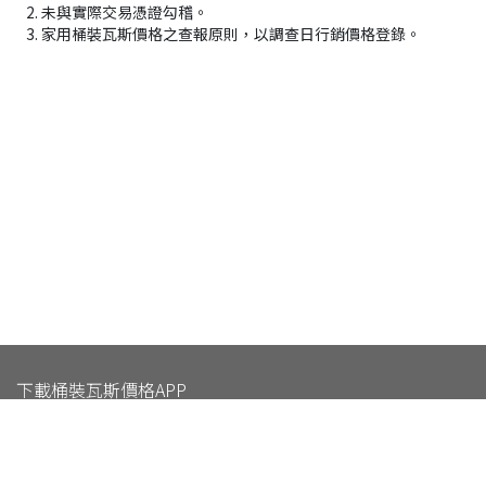
未與實際交易憑證勾稽。
家用桶裝瓦斯價格之查報原則，以調查日行銷價格登錄。
下載桶裝瓦斯價格APP