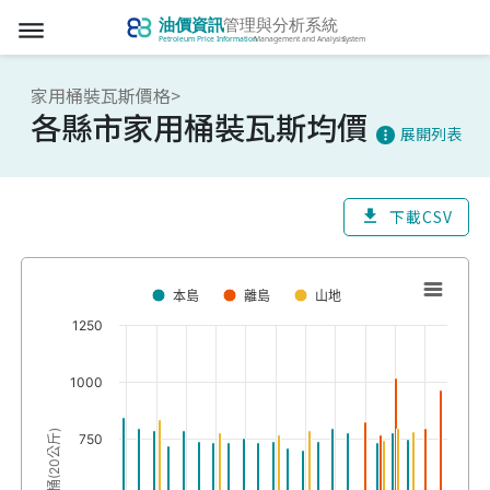
dehaze
家用桶裝瓦斯價格>
各縣市家用桶裝瓦斯均價
展開列表
more_vert
下載CSV
download
本島
離島
山地
1250
1000
元/桶(20公斤)
750