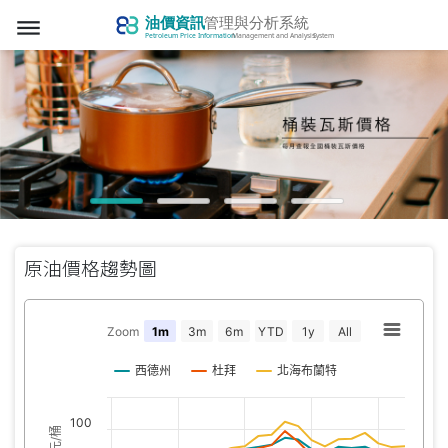
dehaze
原油價格趨勢圖
Zoom
1m
3m
6m
YTD
1y
All
西德州
杜拜
北海布蘭特
100
美元/桶