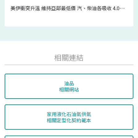
美伊衝突升溫 維持亞鄰最低價 汽、柴油各吸收 4.0元及3.2元 7/20-7/26國內汽、柴油價格皆不調整
相關連結
油品
相關網站
家用液化石油氣供氣
相關定型化契約範本