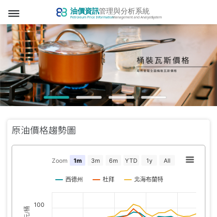
dehaze
原油價格趨勢圖
Zoom
1m
3m
6m
YTD
1y
All
西德州
杜拜
北海布蘭特
100
美元/桶