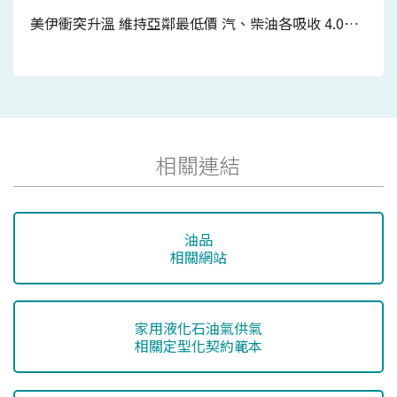
美伊衝突升溫 維持亞鄰最低價 汽、柴油各吸收 4.0元及3.2元 7/20-7/26國內汽、柴油價格皆不調整
相關連結
油品
相關網站
家用液化石油氣供氣
相關定型化契約範本