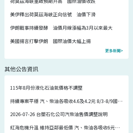
荷莫茲海峽重啟預期升高 國際油價收跌
美伊釋出荷莫茲海峽正向信號 油價下滑
伊朗戰事持續發酵 油價月線漲幅為3月以來最大
美國揚言打擊伊朗 國際油價大幅上揚
更多新聞>
其他公告資訊
115年8月份液化石油氣價格不調整
持續專案平穩 汽、柴油各吸收4.6及4.2元 8/3-8/9國內汽、柴油價格皆不調整
2026-07-26 台塑石化公司汽柴油售價調整說明
紅海危機升溫 維持亞鄰最低價 汽、柴油各吸收6元及5.7元 7/27-8/2國內汽、柴油價格各調漲0.7元及0.5元