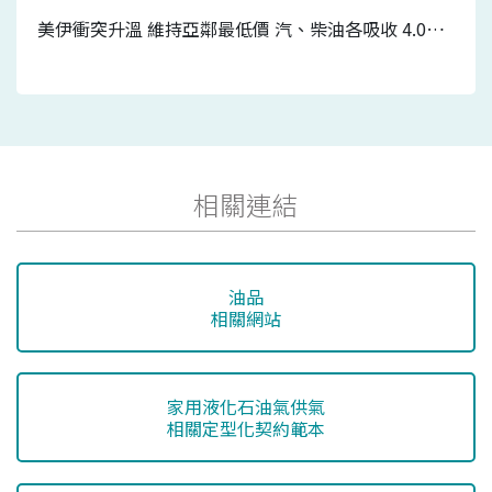
美伊衝突升溫 維持亞鄰最低價 汽、柴油各吸收 4.0元及3.2元 7/20-7/26國內汽、柴油價格皆不調整
相關連結
油品
相關網站
家用液化石油氣供氣
相關定型化契約範本