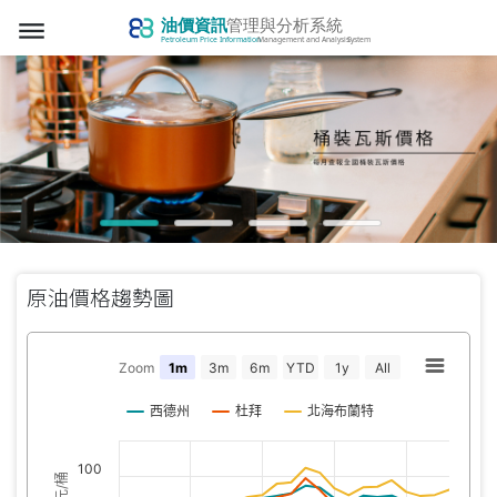
dehaze
原油價格趨勢圖
Zoom
1m
3m
6m
YTD
1y
All
西德州
杜拜
北海布蘭特
100
美元/桶