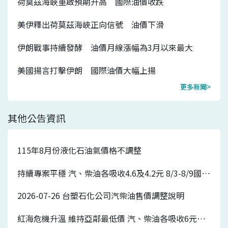
荷莫茲海峽重啟預期升高 國際油價收跌
美伊釋出荷莫茲海峽正向信號 油價下滑
伊朗戰事持續發酵 油價月線漲幅為3月以來最大
美國揚言打擊伊朗 國際油價大幅上揚
更多新聞>
其他公告資訊
115年8月份液化石油氣價格不調整
持續專案平穩 汽、柴油各吸收4.6及4.2元 8/3-8/9國內汽、柴油價格皆不調整
2026-07-26 台塑石化公司汽柴油售價調整說明
紅海危機升溫 維持亞鄰最低價 汽、柴油各吸收6元及5.7元 7/27-8/2國內汽、柴油價格各調漲0.7元及0.5元