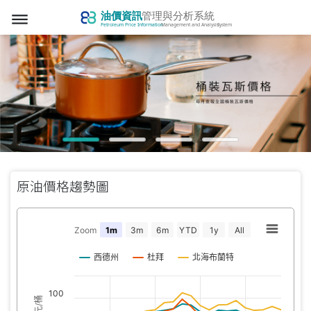
dehaze
原油價格趨勢圖
Zoom
1m
3m
6m
YTD
1y
All
西德州
杜拜
北海布蘭特
100
美元/桶