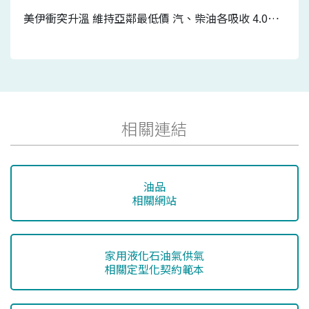
美伊衝突升溫 維持亞鄰最低價 汽、柴油各吸收 4.0元及3.2元 7/20-7/26國內汽、柴油價格皆不調整
相關連結
油品
相關網站
家用液化石油氣供氣
相關定型化契約範本