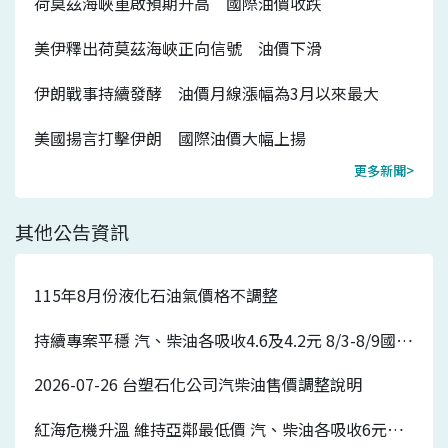
荷莫茲海峽重啟預期升高 國際油價收跌
美伊釋出荷莫茲海峽正向信號 油價下滑
伊朗戰事持續發酵 油價月線漲幅為3月以來最大
美國揚言打擊伊朗 國際油價大幅上揚
更多新聞>
其他公告資訊
115年8月份液化石油氣價格不調整
持續專案平穩 汽、柴油各吸收4.6及4.2元 8/3-8/9國內汽、柴油價格皆不調整
2026-07-26 台塑石化公司汽柴油售價調整說明
紅海危機升溫 維持亞鄰最低價 汽、柴油各吸收6元及5.7元 7/27-8/2國內汽、柴油價格各調漲0.7元及0.5元