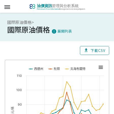
dehaze
國際原油價格>
國際原油價格
展開列表
more_vert
下載CSV
download
西德州
杜拜
北海布蘭特
110
100
90
美元/桶