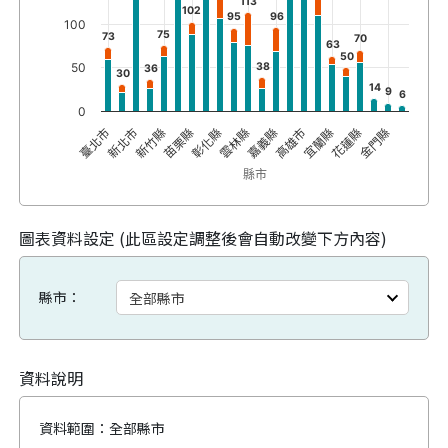
113
102
95
96
100
75
73
70
63
50
50
38
36
30
14
9
6
0
臺北市
新北市
新竹縣
苗栗縣
彰化縣
雲林縣
嘉義縣
高雄市
宜蘭縣
花蓮縣
金門縣
縣市
圖表資料設定 (此區設定調整後會自動改變下方內容)
縣市：
資料說明
資料範圍：
全部縣市