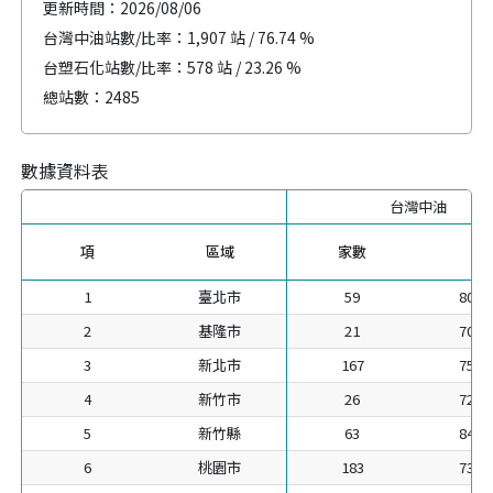
更新時間：
2026/08/06
台灣中油站數/比率：
1,907 站 / 76.74 %
台塑石化站數/比率：
578 站 / 23.26 %
總站數：
2485
數據資料表
台灣中油
項
區域
家數
比
1
臺北市
59
80.8
2
基隆市
21
70.0
3
新北市
167
75.9
4
新竹市
26
72.2
5
新竹縣
63
84.0
6
桃園市
183
73.2