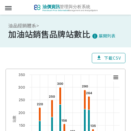
dehaze
油品經銷體系>
加油站銷售品牌站數比
展開列表
more_vert
下載CSV
download
350
300
290
300
264
250
250
220
200
站數
156
150
135