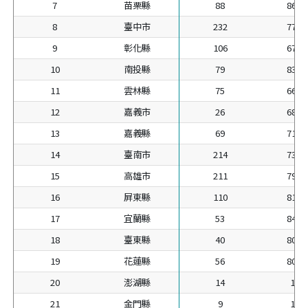
7
苗栗縣
88
86.2
8
臺中市
232
77.3
9
彰化縣
106
67.9
10
南投縣
79
83.1
11
雲林縣
75
66.3
12
嘉義市
26
68.4
13
嘉義縣
69
71.8
14
臺南市
214
73.7
15
高雄市
211
79.9
16
屏東縣
110
81.4
17
宜蘭縣
53
84.1
18
臺東縣
40
80.0
19
花蓮縣
56
80.0
20
澎湖縣
14
100
21
金門縣
9
100