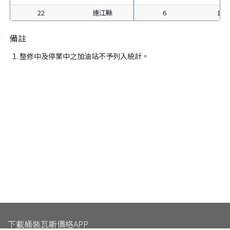
22
連江縣
6
100
備註
整修中及停業中之加油站不予列入統計。
下載桶裝瓦斯價格APP