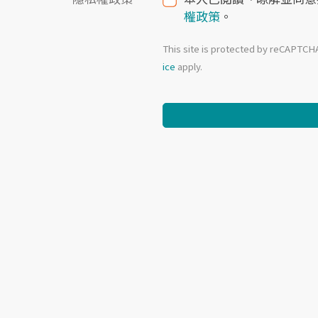
權政策
。
This site is protected by reCAPTC
ice
apply.