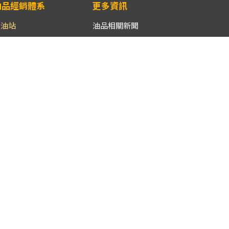
油品經銷體系
更多資訊
加油站
油品相關新聞
加油站位置
油品相關網站
加油站品牌明細
中油公司油氣價格調整機
制
加油站銷售品牌站數比
加油站經營實體統計
行動服務
加氣站位置
桶裝瓦斯價格APP
桶裝瓦斯
下載專區
液化石油氣經銷商
家用液化石油氣供氣定型
化契約範本
液化石油氣分裝場
偏遠與原住民族地區家用
全國液化氣體燃料公會
桶裝瓦斯差價補助每桶補
助費用