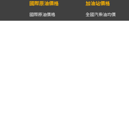
國際原油價格
加油站價格
國際原油價格
全國汽柴油均價
國際原油同期價格比較
各縣市汽柴油均價
國際原油同期區間比較
離島/山地鄉鎮市區汽
油均價
進口原油CIF均價
供油商油品週均價
漁船用油月均價
車用液化石油氣月均價
汽柴油批售價
汽柴油參考零售價