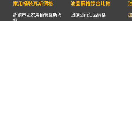
家用桶裝瓦斯價格
油品價格綜合比較
鄉鎮市區家用桶裝瓦斯均
國際國內油品價格
價
國內主要油品價格
全國家用桶裝瓦斯均價
柴
進口原油CIF價格與國內
各縣市家用桶裝瓦斯均價
主要油品價格
離島/山地鄉鎮市區家用
鄰近國家油品價格
桶裝瓦斯均價
油品均價比較表
液化石油氣批售價
數據儀表板
液化石油氣國際CP價格