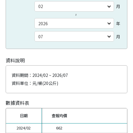
月
~
年
月
資料說明
資料期間：
2024/02 ~ 2026/07
資料單位：元/桶(20公斤)
數據資料表
日期
日期
查報均價
2024/02
2024/02
662