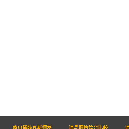
家用桶裝瓦斯價格
油品價格綜合比較