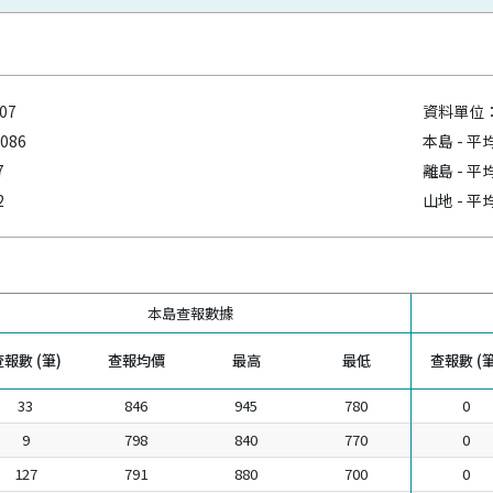
07
資料單位：
,086
本島 - 
7
離島 - 
2
山地 - 
本島查報數據
報數 (筆)
查報均價
最高
最低
查報數 (筆
33
846
945
780
0
9
798
840
770
0
127
791
880
700
0