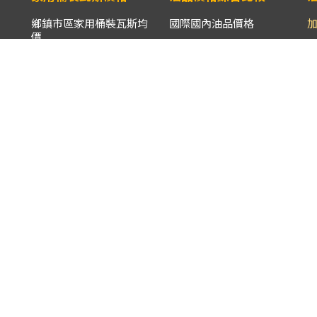
鄉鎮市區家用桶裝瓦斯均
國際國內油品價格
價
國內主要油品價格
全國家用桶裝瓦斯均價
柴
進口原油CIF價格與國內
各縣市家用桶裝瓦斯均價
主要油品價格
離島/山地鄉鎮市區家用
鄰近國家油品價格
桶裝瓦斯均價
油品均價比較表
液化石油氣批售價
數據儀表板
液化石油氣國際CP價格