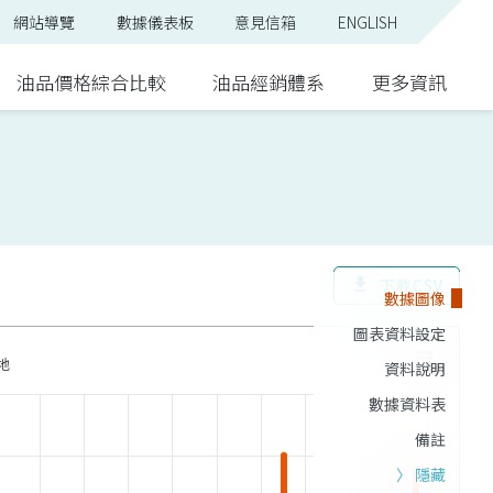
網站導覽
數據儀表板
意見信箱
ENGLISH
油品價格綜合比較
油品經銷體系
更多資訊
下載CSV
download
數據圖像
圖表資料設定
地
資料說明
數據資料表
備註
〉 隱藏