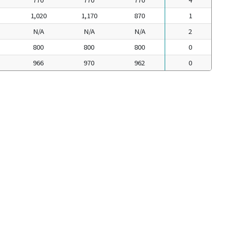
1,020
1,170
870
1
N/A
N/A
N/A
2
800
800
800
0
966
970
962
0