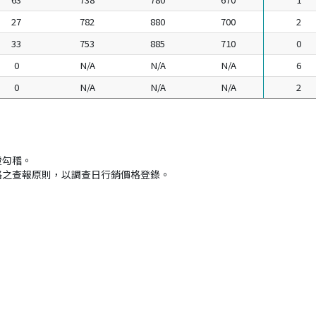
27
782
880
700
2
33
753
885
710
0
0
N/A
N/A
N/A
6
0
N/A
N/A
N/A
2
。
證勾稽。
格之查報原則，以調查日行銷價格登錄。