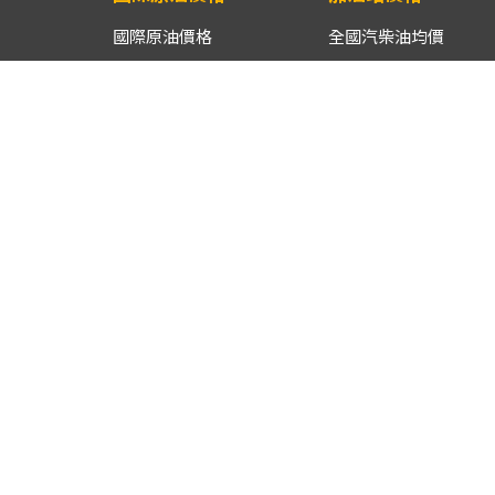
國際原油價格
全國汽柴油均價
國際原油同期價格比較
各縣市汽柴油均價
國際原油同期區間比較
離島/山地鄉鎮市區汽
油均價
進口原油CIF均價
供油商油品週均價
漁船用油月均價
車用液化石油氣月均價
汽柴油批售價
汽柴油參考零售價