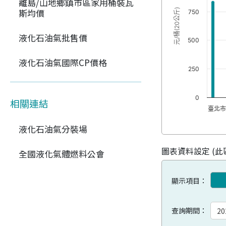
離島/山地鄉鎮市區家用桶裝瓦
斯均價
元/桶(20公斤)
750
液化石油氣批售價
500
液化石油氣國際CP價格
250
0
相關連結
臺北
液化石油氣分裝場
圖表資料設定 (
全國液化氣體燃料公會
顯示項目：
查詢期間：