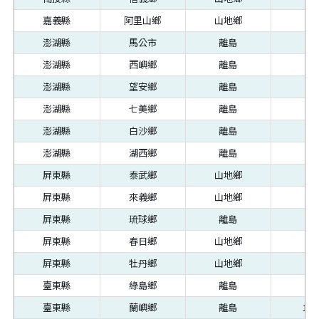
嘉義縣
阿里山鄉
山地鄉
79
澎湖縣
馬公市
離島
82
澎湖縣
西嶼鄉
離島
82
澎湖縣
望安鄉
離島
88
澎湖縣
七美鄉
離島
92
澎湖縣
白沙鄉
離島
82
澎湖縣
湖西鄉
離島
82
屏東縣
泰武鄉
山地鄉
75
屏東縣
來義鄉
山地鄉
74
屏東縣
琉球鄉
離島
77
屏東縣
春日鄉
山地鄉
76
屏東縣
牡丹鄉
山地鄉
74
臺東縣
綠島鄉
離島
87
臺東縣
蘭嶼鄉
離島
1,1