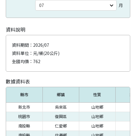
月
資料說明
資料期間：
2026/07
資料單位：元/桶(20公斤)
全國均價：
762
數據資料表
縣市
鄉鎮
性質
均
新北市
烏來區
山地鄉
83
桃園市
復興區
山地鄉
78
南投縣
仁愛鄉
山地鄉
75
南投縣
信義鄉
山地鄉
79