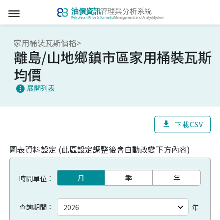
dehaze
家用桶裝瓦斯價格>
離島/山地鄉鎮市區家用桶裝瓦斯
均價
展開列表
more_vert
下載CSV
download
圖表資料設定 (此區設定調整後會自動改變下方內容)
月
季
年
時間單位：
查詢期間：
年