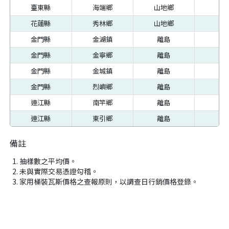
臺東縣
海端鄉
山地鄉
80
花蓮縣
秀林鄉
山地鄉
78
金門縣
金湖鎮
離島
80
金門縣
金寧鄉
離島
80
金門縣
金城鎮
離島
80
金門縣
烈嶼鄉
離島
80
連江縣
南竿鄉
離島
97
連江縣
東引鄉
離島
96
備註
抽樣數之平均價。
未與實際交易憑證勾稽。
家用桶裝瓦斯價格之查報原則，以調查日行銷價格登錄。