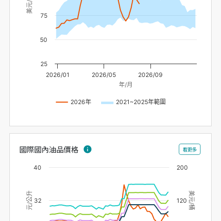
美元/桶
75
50
25
2026/01
2026/05
2026/09
年/月
2026年
2021~2025年範圍
國際國內油品價格
info
看更多
40
200
元/公升
美元/桶
32
120